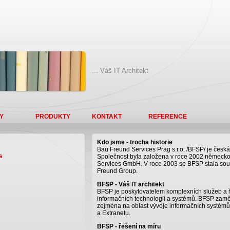
... Váš IT Architekt
Y
PRODUKTY
KONTAKT
REFERENCE
Kdo jsme - trocha historie
Bau Freund Services Prag s.r.o. /BFSP/ je česká
s
Společnost byla založena v roce 2002 německo
Services GmbH. V roce 2003 se BFSP stala so
Freund Group.
BFSP - Váš IT architekt
BFSP je poskytovatelem komplexních služeb a ře
informačních technologií a systémů. BFSP zamě
zejména na oblast vývoje informačních systémů n
a Extranetu.
BFSP - řešení na míru