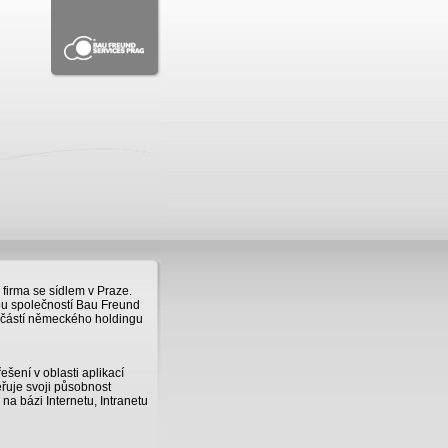
 firma se sídlem v Praze.
u společností Bau Freund
učástí německého holdingu
šení v oblasti aplikací
řuje svoji působnost
a bázi Internetu, Intranetu