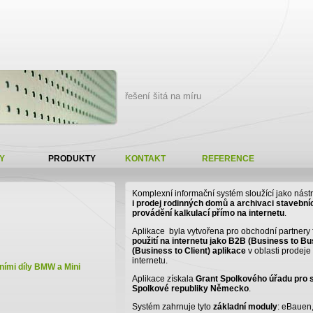
řešení šitá na míru
Y
PRODUKTY
KONTAKT
REFERENCE
Komplexní informační systém sloužící jako nást
i prodej rodinných domů a archivaci stavební
provádění kalkulací přímo na internetu
.
Aplikace byla vytvořena pro obchodní partner
použití na internetu jako B2B (Business to Bu
(Business to Client) aplikace
v oblasti prodej
internetu.
ními díly BMW a Mini
Aplikace získala
Grant Spolkového úřadu pro s
Spolkové republiky Německo
.
Systém zahrnuje tyto
základní moduly
: eBauen