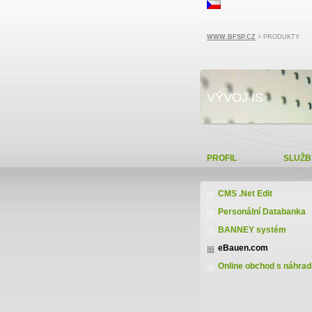
WWW.BFSP.CZ
> PRODUKTY
VÝVOJ IS
PROFIL
SLUŽB
CMS .Net Edit
Personální Databanka
BANNEY systém
eBauen.com
Online obchod s náhrad