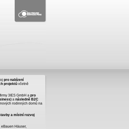
roj
pro nabízení
ch projektů
včetně
y firmy 3IES GmbH a
pro
siness)
a
následně B2C
e nových rodinných domů na
tavby a místní rozvoj
, eBauen Häuser,