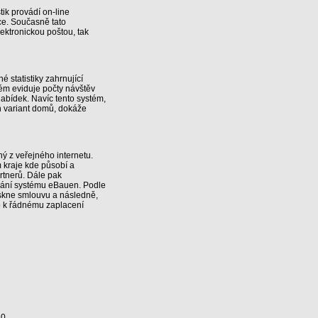
ik provádí on-line
ce. Současně tato
ektronickou poštou, tak
 statistiky zahrnující
tém eviduje počty návštěv
nabídek. Navíc tento systém,
h variant domů, dokáže
ný z veřejného internetu.
m kraje kde působí a
rtnerů. Dále pak
ívání systému eBauen. Podle
iskne smlouvu a následně,
o k řádnému zaplacení
.0