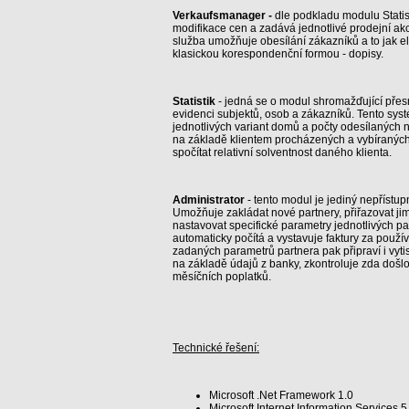
Verkaufsmanager -
dle podkladu modulu Statist
modifikace cen a zadává jednotlivé prodejní ak
služba umožňuje obesílání zákazníků a to jak el
klasickou korespondenční formou - dopisy.
Statistik
- jedná se o modul shromažďující přesné
evidenci subjektů, osob a zákazníků. Tento sys
jednotlivých variant domů a počty odesílaných 
na základě klientem procházených a vybíranýc
spočítat relativní solventnost daného klienta.
Administrator
- tento modul je jediný nepřístup
Umožňuje zakládat nové partnery, přiřazovat ji
nastavovat specifické parametry jednotlivých pa
automaticky počítá a vystavuje faktury za použ
zadaných parametrů partnera pak připraví i vyt
na základě údajů z banky, zkontroluje zda došl
měsíčních poplatků.
Technické řešení:
Microsoft .Net Framework 1.0
Microsoft Internet Information Services 5