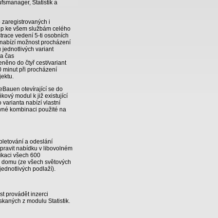
smanager, Statistik a
p zaregistrovaných i
up ke všem službám celého
trace vedení 5-ti osobních
 nabízí možnost procházení
 jednotlivých variant
a čas
něno do čtyř cest/variant
0 minut při procházení
jektu.
Bauen otevírající se do
ový modul k již existující
 varianta nabízí vlastní
vné kombinaci použité na
pletování a odeslání
pravit nabídku v libovolném
fikaci všech 600
 domu (ze všech světových
jednotlivých podlaží).
t provádět inzerci
ískaných z modulu Statistik.