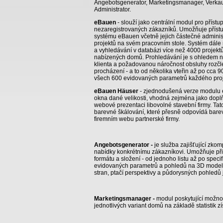
Angebotsgenerator, Marketingsmanager, Verkauf
Administrator.
eBauen
- slouží jako centrální modul pro přístu
nezaregistrovaných zákazníků. Umožňuje příst
systému eBauen včetně jejich částečné adminis
projektů na svém pracovním stole. Systém dále
a vyhledávání v databázi více než 4000 projektů
nabízených domů. Prohledávání je s ohledem n
klienta a požadovanou náročnost obsluhy rozčle
procházení - a to od několika vteřin až po cca 9
všech 600 evidovaných parametrů každého pro
eBauen Häuser
- zjednodušená verze modulu e
okna dané velikosti, vhodná zejména jako doplňk
webové prezentaci libovolné stavební firmy. Tato
barevné škálování, které přesně odpovídá bare
firemním webu partnerské firmy.
Angebotsgenerator -
je služba zajišťující zkom
nabídky konkrétnímu zákazníkovi. Umožňuje při
formátu a složení - od jednoho listu až po speci
evidovaných parametrů a pohledů na 3D model
stran, ptačí perspektivy a půdorysných pohledů 
Marketingsmanager -
modul poskytující možnos
jednotlivých variant domů na základě statistik z